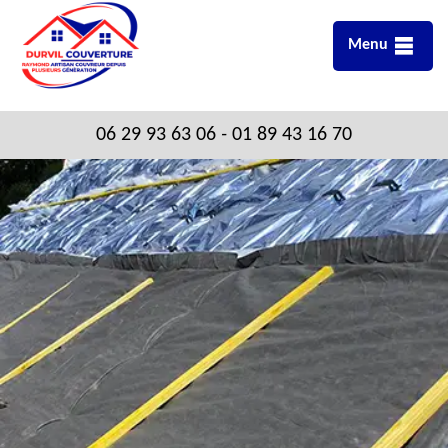
Menu
06 29 93 63 06
-
01 89 43 16 70